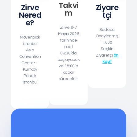
Takvi
Zirve
Ziyare
M
Nered
Tçi
E?
Zirve 6-7
Sadece
Mayıs 2026
Onaylanmış
Mövenpick
tarihinde
1.000
İstanbul
saat
Seçkin
Asia
09:30’da
Ziyaretçi
ön
Convention
başlayacak
kayıt
Center –
ve 18:00’a
Kurtköy
kadar
Pendik
sürecektir.
İstanbul