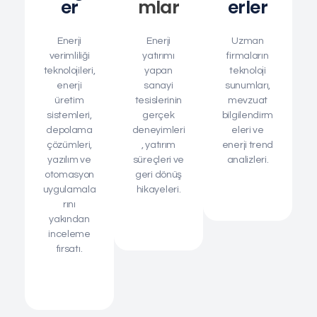
Er
Mlar
Erler
Enerji
Enerji
Uzman
verimliliği
yatırımı
firmaların
teknolojileri,
yapan
teknoloji
enerji
sanayi
sunumları,
üretim
tesislerinin
mevzuat
sistemleri,
gerçek
bilgilendirm
depolama
deneyimleri
eleri ve
çözümleri,
, yatırım
enerji trend
yazılım ve
süreçleri ve
analizleri.
otomasyon
geri dönüş
uygulamala
hikayeleri.
rını
yakından
inceleme
fırsatı.